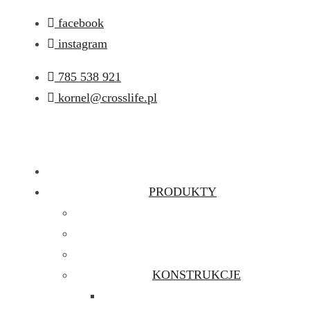
Przejdź
facebook
do
instagram
treści
785 538 921
kornel@crosslife.pl
PRODUKTY
KONSTRUKCJE