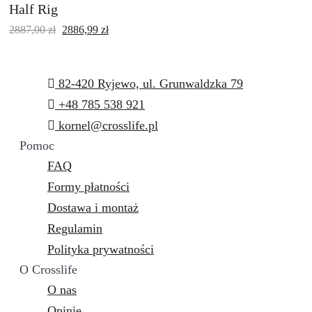
Half Rig
2887,00
zł
2886,99
zł
82-420 Ryjewo, ul. Grunwaldzka 79
+48 785 538 921
kornel@crosslife.pl
Pomoc
FAQ
Formy płatności
Dostawa i montaż
Regulamin
Polityka prywatności
O Crosslife
O nas
Opinie