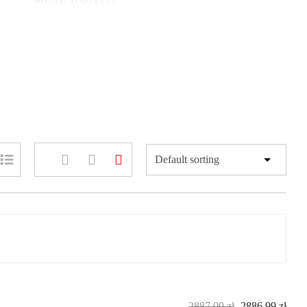
2887,00
zł
2886,99
zł