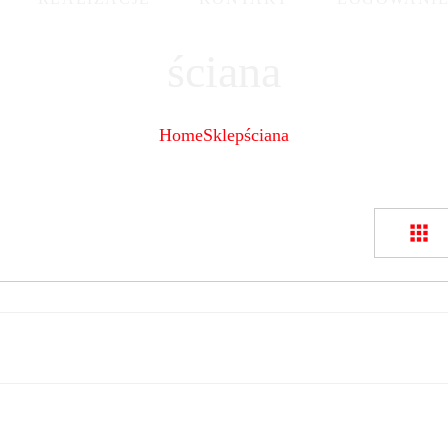
ściana
Home
Sklep
ściana
SELECT OPTIONS