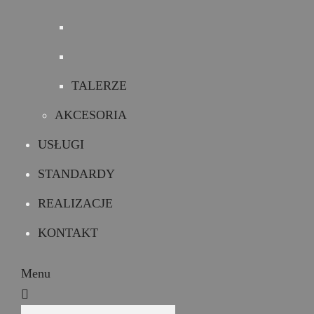
TALERZE
AKCESORIA
USŁUGI
STANDARDY
REALIZACJE
KONTAKT
Menu