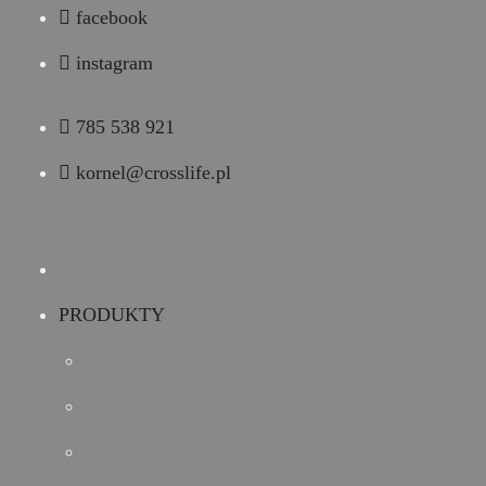
Przejdź
facebook
do
instagram
treści
785 538 921
kornel@crosslife.pl
PRODUKTY